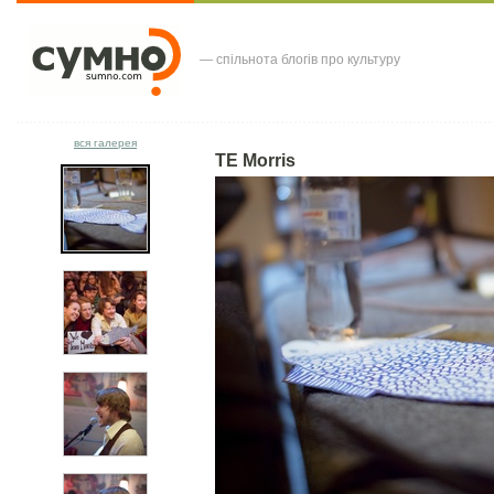
— спільнота блогів про культуру
вся галерея
TE Morris